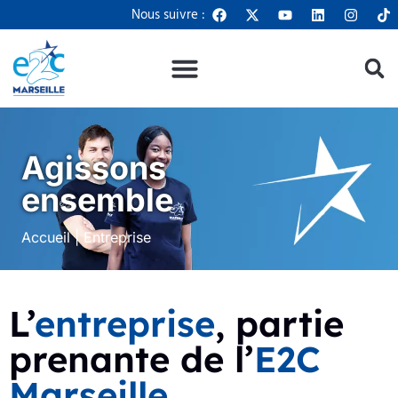
Panneau de gestion des cookies
Nous suivre :
Agissons
ensemble
Accueil
|
Entreprise
L’
entreprise
, partie
prenante de l’
E2C
Marseille