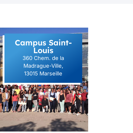
Campus Saint-
Louis
360 Chem. de la
Madrague-Ville,
13015 Marseille