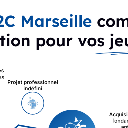
2C Marseille
co
tion pour vos j
es
ux
Projet professionnel
indéfini
Acquis
fondam
ap