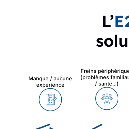
L’
E
solu
Freins périphériqu
(problèmes familia
Manque / aucune
/ santé...)
expérience