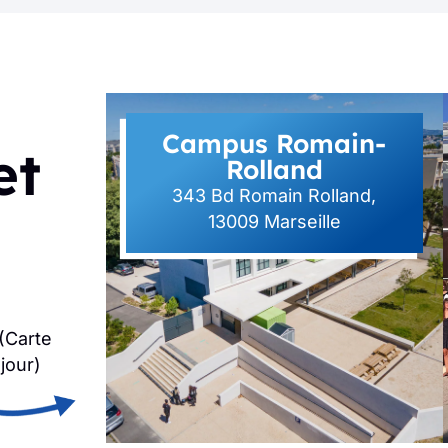
Campus Romain-
et
Rolland
343 Bd Romain Rolland,
13009 Marseille
 (Carte
éjour)