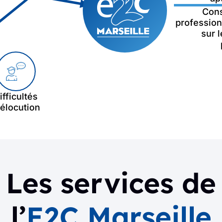
Cons
professio
sur 
ifficultés
'élocution
Les services de
l’
E2C Marseille