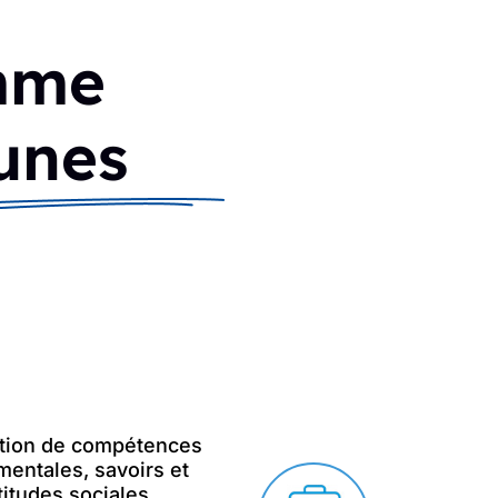
mme
eunes
ition de compétences
entales, savoirs et
titudes sociales.